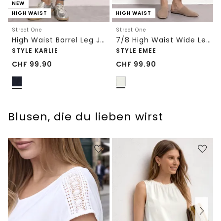
NEW
HIGH WAIST
HIGH WAIST
Street One
Street One
High Waist Barrel Leg Jeans im Loose Fit
7/8 High Waist Wide Leg Jeans im Loose Fit
STYLE KARLIE
STYLE EMEE
CHF
99.90
CHF
99.90
Blusen, die du lieben wirst