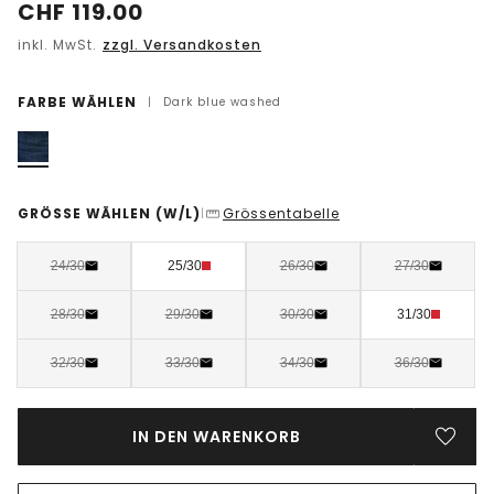
CHF
119.00
inkl. MwSt.
zzgl. Versandkosten
FARBE WÄHLEN
|
Dark blue washed
GRÖSSE WÄHLEN
(W/L)
Grössentabelle
|
24/30
25/30
26/30
27/30
28/30
29/30
30/30
31/30
32/30
33/30
34/30
36/30
IN DEN WARENKORB