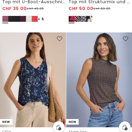
Top mit U-Boot-Ausschnitt und Schulterdetail
Top mit Strukturmix und Crochet-Details
CHF
35.00
CHF
50.00
CHF
49.90
CHF
69.90
+ 5
NEW
NEW
CECIL
Street One