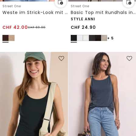
Street One
Street One
Weste im Strick-Look mit Glitzer
Basic Top mit Rundhals in Unifarbe
STYLE ANNI
CHF
42.00
CHF
24.90
CHF
69.90
+ 5