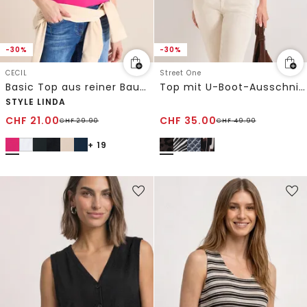
-30%
-30%
CECIL
Street One
Basic Top aus reiner Baumwolle
Top mit U-Boot-Ausschnitt und Schulterdetail
STYLE LINDA
CHF
21.00
CHF
35.00
CHF
29.90
CHF
49.90
+ 19