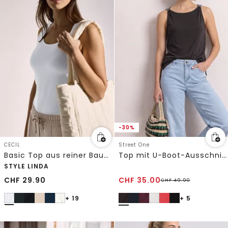
-30%
CECIL
Street One
Basic Top aus reiner Baumwolle
Top mit U-Boot-Ausschnitt und Schulterdetail
STYLE LINDA
CHF
29.90
CHF
35.00
CHF
49.90
+ 19
+ 5