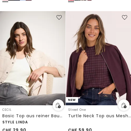
NEW
CECIL
Street One
Basic Top aus reiner Baumwolle
Turtle Neck Top aus Mesh mit Print
STYLE LINDA
CHF
29.90
CHF
59.90