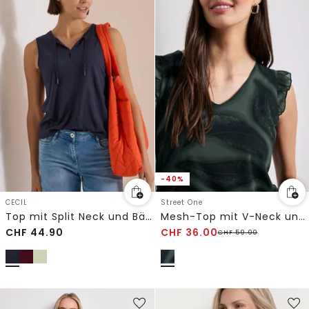
-40%
CECIL
Street One
Top mit Split Neck und Bändern
Mesh-Top mit V-Neck und Print
CHF
44.90
CHF
36.00
CHF
59.90