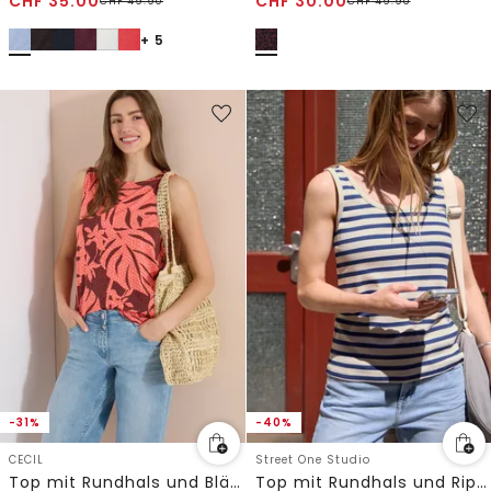
CHF
35.00
CHF
30.00
CHF
49.90
CHF
49.90
+ 5
-31%
-40%
CECIL
Street One Studio
Top mit Rundhals und Blätterprint
Top mit Rundhals und Rippstruktur