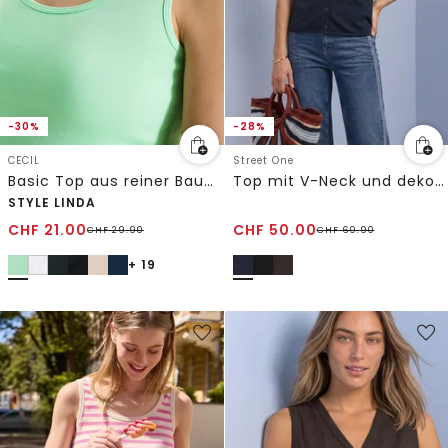
-30%
-28%
CECIL
Street One
Basic Top aus reiner Baumwolle
Top mit V-Neck und dekorativer Knopfleiste
STYLE LINDA
CHF
21.00
CHF
50.00
CHF
29.90
CHF
69.90
+ 19