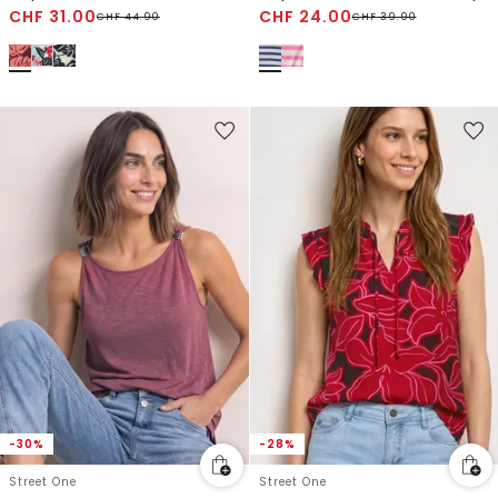
CHF
31.00
CHF
24.00
CHF
44.90
CHF
39.90
-30%
-28%
Street One
Street One