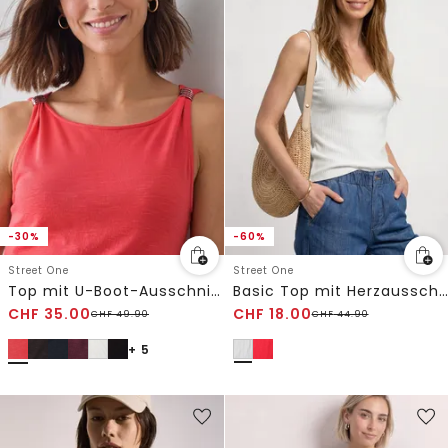
-30%
-60%
Street One
Street One
Top mit U-Boot-Ausschnitt und Schulterdetail
Basic Top mit Herzausschnitt
CHF
35.00
CHF
18.00
CHF
49.90
CHF
44.90
+ 5