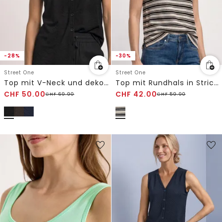
-28%
-30%
Street One
Street One
Top mit V-Neck und dekorativer Knopfleiste
Top mit Rundhals in Strick-Optik
CHF
50.00
CHF
42.00
CHF
69.90
CHF
59.90