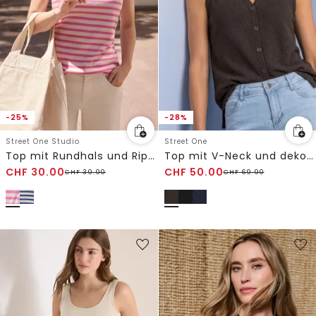
-25%
-28%
Street One Studio
Street One
Top mit Rundhals und Rippstruktur
Top mit V-Neck und dekorativer Knopfleiste
CHF
30.00
CHF
50.00
CHF
39.90
CHF
69.90