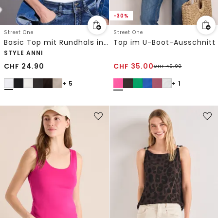
-30%
Street One
Street One
Basic Top mit Rundhals in Unifarbe
Top im U-Boot-Ausschnitt
STYLE ANNI
CHF
24.90
CHF
35.00
CHF
49.90
+ 5
+ 1