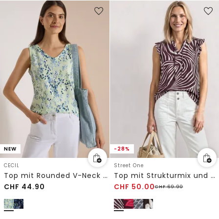
NEW
-28%
CECIL
Street One
Top mit Rounded V-Neck und Print
Top mit Strukturmix und Crochet-Details
CHF
44.90
CHF
50.00
CHF
69.90