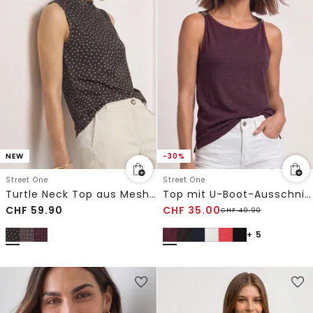
NEW
-30%
Street One
Street One
Turtle Neck Top aus Mesh mit Print
Top mit U-Boot-Ausschnitt und Schulterdetail
CHF
59.90
CHF
35.00
CHF
49.90
+ 5