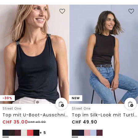
-30%
NEW
Street One
Street One
Top mit U-Boot-Ausschnitt und Schulterdetail
Top im Silk-Look mit Turtle Neck
CHF
35.00
CHF
49.90
CHF
49.90
+ 5