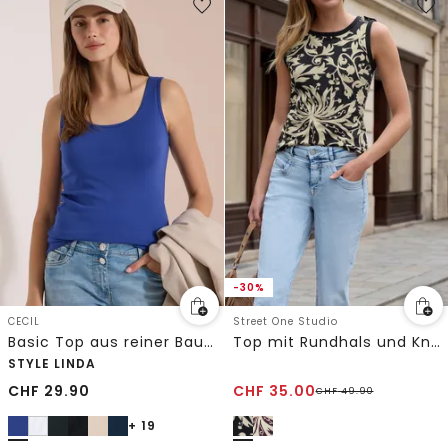
-30%
CECIL
Street One Studio
Basic Top aus reiner Baumwolle
Top mit Rundhals und Knopfdetail
STYLE LINDA
CHF
29.90
CHF
35.00
CHF
49.90
+ 19