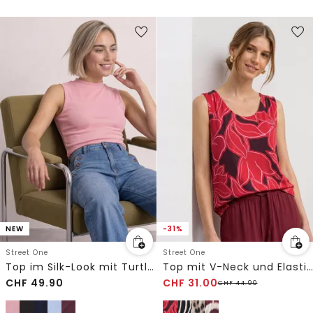
NEW
-31%
Street One
Street One
Top im Silk-Look mit Turtle Neck
Top mit V-Neck und Elastiksaum
CHF
49.90
CHF
31.00
CHF
44.90