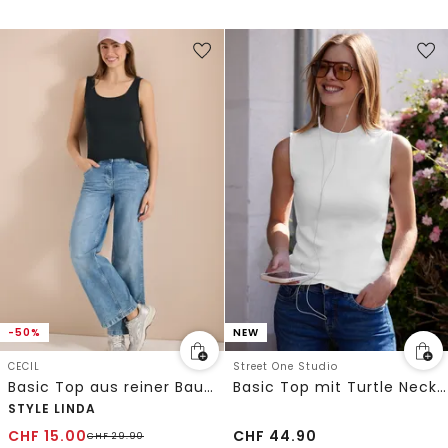
-50%
NEW
CECIL
Street One Studio
Basic Top aus reiner Baumwolle
Basic Top mit Turtle Neck in Unifarbe
STYLE LINDA
CHF
15.00
CHF
44.90
CHF
29.90