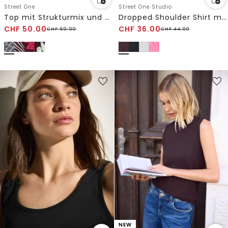
Street One
Street One Studio
Top mit Strukturmix und Crochet-Details
Dropped Shoulder Shirt mit Split Neck
CHF
50.00
CHF
36.00
CHF
69.90
CHF
44.90
NEW