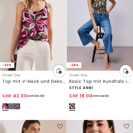
-30%
-28%
Street One
Street One
Top mit V-Neck und Deko-Detail
Basic Top mit Rundhals im Leo-Muster
STYLE ANNI
CHF
42.00
CHF
18.00
CHF
59.90
CHF
24.90