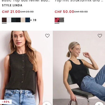
Basic Top aus reiner Baumwolle
Top mit Strukturmix und Print
STYLE LINDA
CHF
21.00
CHF
50.00
CHF
29.90
CHF
69.90
+ 19
-40%