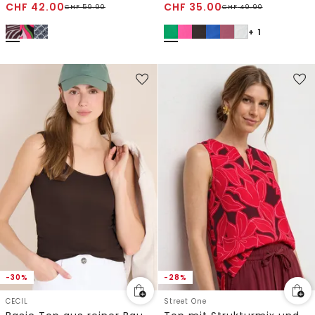
CHF
42.00
CHF
35.00
CHF
59.90
CHF
49.90
+ 1
-30%
-28%
CECIL
Street One