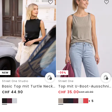
NEW
-30%
Street One Studio
Street One
Basic Top mit Turtle Neck in Unifarbe
Top mit U-Boot-Ausschnitt und Schulterdetail
CHF
44.90
CHF
35.00
CHF
49.90
+ 5