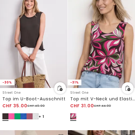
-30%
-31%
Street One
Street One
Top im U-Boot-Ausschnitt
Top mit V-Neck und Elastiksaum
CHF
35.00
CHF
31.00
CHF
49.90
CHF
44.90
+ 1