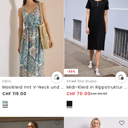
-30%
CECIL
Street One Studio
Maxikleid mit V-Neck und Print
Midi-Kleid in Rippstruktur mit Rundhals
CHF
119.00
CHF
70.00
CHF
99.90