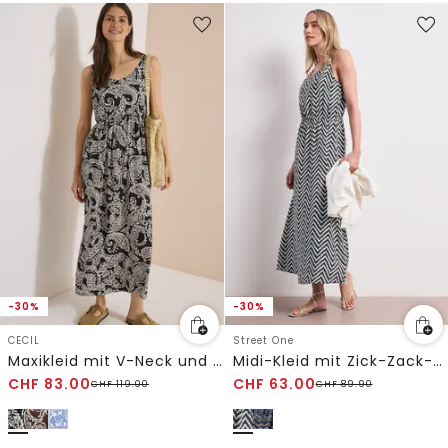
-30%
-30%
CECIL
Street One
Maxikleid mit V-Neck und Print
Midi-Kleid mit Zick-Zack-Muster
CHF
83.00
CHF
63.00
CHF
119.00
CHF
89.90