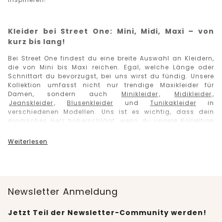
Kleider bei Street One: Mini, Midi, Maxi – von
kurz bis lang!
Bei Street One findest du eine breite Auswahl an Kleidern,
die von Mini bis Maxi reichen. Egal
,
welche Länge oder
Schnittart du bevorzugst, bei uns wirst du fündig.
Unsere
Kollektion umfasst nicht nur trendige Maxikleider für
Damen, sondern auch
Minikleider
,
Midikleider
,
Jeanskleider
,
Blusenkleider
und
Tunikakleider
in
verschiedenen Modellen.
Uns ist es wichtig, dass dein
modisches Herz
höherschlägt,
wenn du unsere Kollektion
shoppst
und daher bieten wir dir eine vielfältige Auswahl
an Kleidungsstücken. Von simplen Designs bis hin zu
Weiterlesen
sophisticated Styles ist alles dabei. Du kannst zwischen
leichten Sommerkleidern und eleganten Abendroben
wählen - ganz nach deinem Geschmack.
Besonders im Sommer darf ein Maxikleid in keinem
Kleiderschrank fehlen. Es gibt nichts Schöneres als luftige
Newsletter Anmeldung
Kleider
und
Röcke
in vielen Farben und unterschiedlichen
Längen zu tragen. Sie vermitteln eine feminine Eleganz, wie
Jetzt Teil der Newsletter-Community werden!
kein anderes Kleidungsstück.
Mit einem stilvollen Rock