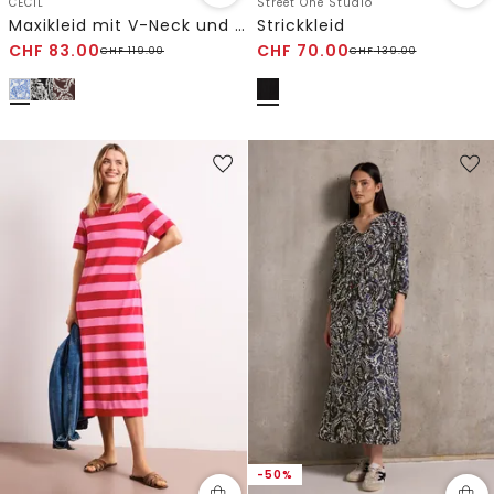
CECIL
Street One Studio
Maxikleid mit V-Neck und Print
Strickkleid
CHF
83.00
CHF
70.00
CHF
119.00
CHF
139.00
-50%