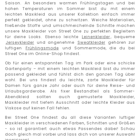
Saison.
An besonders warmen Frühlingstagen und bei
hohen Temperaturen im Sommer bist du mit einem
leichten Maxikleid
aus unserer Kollektion einfach immer
perfekt gekleidet, ohne zu schwitzen. Weiche Materialien,
fließende Stoffe und umschmeichelnde Schnitte machen
unsere Maxikleider von Street One zu perfekten Begleitern
für deine Looks.
Ebenso
leichte
Leinenkleider
, bequeme
Jerseykleider
und angenehme
Sweatkleider
gehören zur
luftigen
Frühlingsmode
und Sommermode
, die du bei
Street One im Online-Shop findest.
Ob für einen entspannten Tag im Park oder eine schicke
Gartenparty – mit einem leichten Maxikleid bist du immer
passend gekleidet und fühlst dich den ganzen Tag über
wohl.
Bei uns findest du
leichte
, zarte
Maxikleider für
Damen
fürs ganze Jahr
oder
auch
für deine Reise- und
Urlaubsgarderobe. Als fixer Bestandteil
als Sommer-
Abendkleid
sollten auch gemusterte Maxikleider,
Maxikleider mit tiefem Ausschnitt oder leichte Kleider aus
Viskose auf keinen Fall fehlen.
Bei Street One findest du all diese Varianten luftiger
Maxikleider in verschiedenen Farben, Schnitten und Größen
- so ist garantiert auch etwas Passendes dabei! Schau
doch gleich mal vorbei und lass dich von unserer Auswahl
inspirieren!