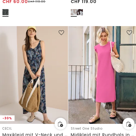
CHF
60.00
CHF
119.00
CHF
119.00
-30%
CECIL
Street One Studio
Maxikleid mit V-Neck und Print
Midikleid mit Rundhals in Unifarbe