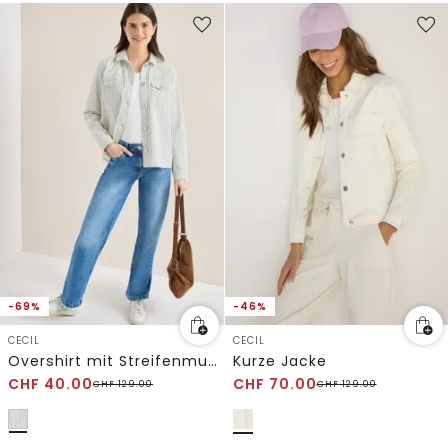
-69%
-46%
CECIL
CECIL
Overshirt mit Streifenmuster
Kurze Jacke
CHF
40.00
CHF
70.00
CHF
129.00
CHF
129.00