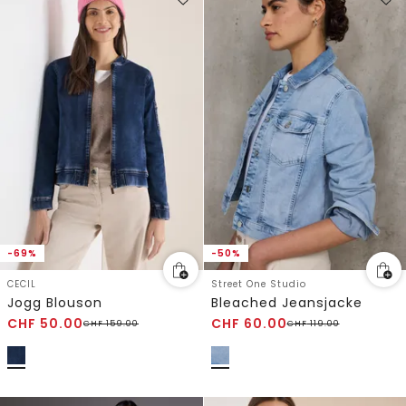
-69%
-50%
CECIL
Street One Studio
Jogg Blouson
Bleached Jeansjacke
CHF
50.00
CHF
60.00
CHF
159.00
CHF
119.00