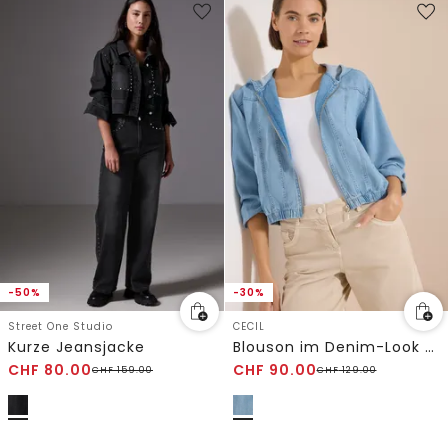
-50%
-30%
Street One Studio
CECIL
Kurze Jeansjacke
Blouson im Denim-Look mit Zipper
CHF
80.00
CHF
90.00
CHF
159.00
CHF
129.00