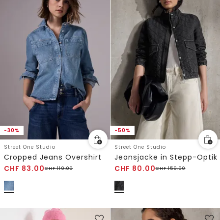
-30%
-50%
Street One Studio
Street One Studio
Cropped Jeans Overshirt
Jeansjacke in Stepp-Optik
CHF
83.00
CHF
80.00
CHF
119.00
CHF
159.00