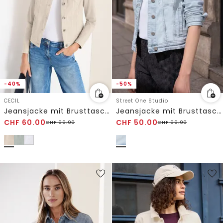
-40%
-50%
CECIL
Street One Studio
Jeansjacke mit Brusttaschen und Knöpfen
Jeansjacke mit Brusttaschen und Knöpfen
CHF
60.00
CHF
50.00
CHF
99.90
CHF
99.90