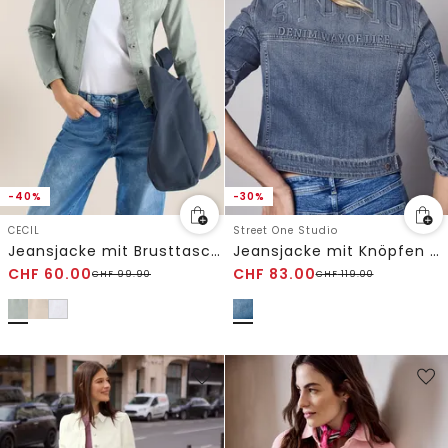
-40%
-30%
CECIL
Street One Studio
Jeansjacke mit Brusttaschen und Knöpfen
Jeansjacke mit Knöpfen und Backprint
CHF
60.00
CHF
83.00
CHF
99.90
CHF
119.00