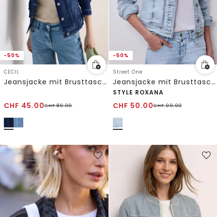
-50%
-50%
CECIL
Street One
Jeansjacke mit Brusttaschen und Knöpfen
Jeansjacke mit Brusttaschen und Knöpfen
STYLE ROXANA
CHF
45.00
CHF
50.00
CHF
89.90
CHF
99.90