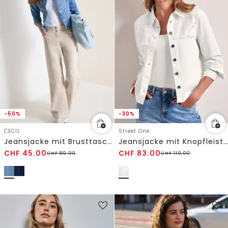
-50%
-30%
CECIL
Street One
Jeansjacke mit Brusttaschen und Knöpfen
Jeansjacke mit Knopfleiste und Stickerei
CHF
45.00
CHF
83.00
CHF
89.90
CHF
119.00