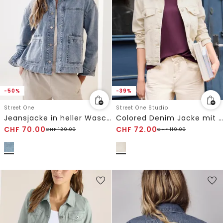
-50%
-39%
Street One
Street One Studio
Jeansjacke in heller Waschung
Colored Denim Jacke mit Brusttaschen
CHF
70.00
CHF
72.00
CHF
139.00
CHF
119.00