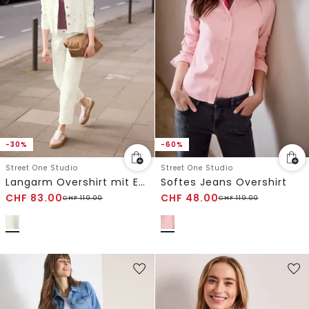
-30%
-60%
Street One Studio
Street One Studio
Langarm Overshirt mit Embroidery
Softes Jeans Overshirt
CHF
83.00
CHF
48.00
CHF
119.00
CHF
119.00