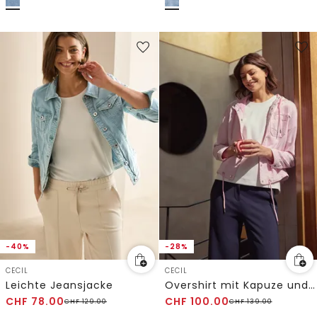
-40%
-28%
CECIL
CECIL
Leichte Jeansjacke
Overshirt mit Kapuze und Tunnelzug
CHF
78.00
CHF
100.00
CHF
129.00
CHF
139.00