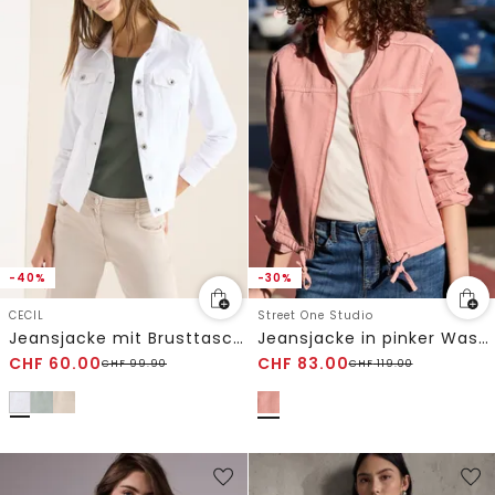
-40%
-30%
CECIL
Street One Studio
Jeansjacke mit Brusttaschen und Knöpfen
Jeansjacke in pinker Waschung
CHF
60.00
CHF
83.00
CHF
99.90
CHF
119.00