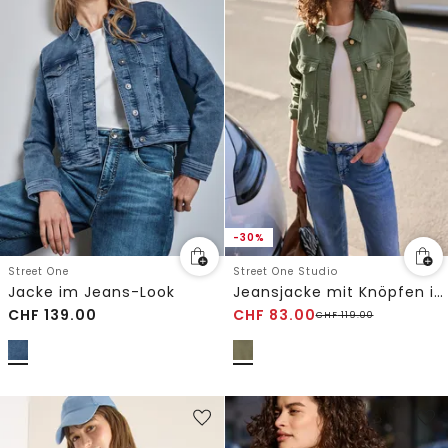
-30%
Street One
Street One Studio
Jacke im Jeans-Look
Jeansjacke mit Knöpfen im Cropped Fit
CHF
139.00
CHF
83.00
CHF
119.00