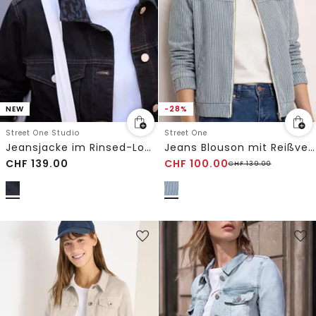
NEW
-28%
Street One Studio
Street One
Jeansjacke im Rinsed-Look mit Kragen
Jeans Blouson mit Reißverschluss
CHF
139.00
CHF
100.00
CHF
139.00