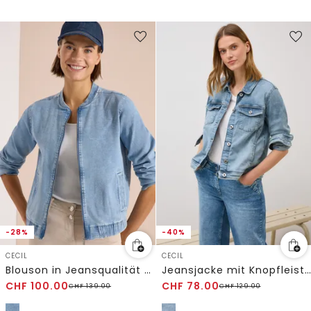
-28%
-40%
CECIL
CECIL
Blouson in Jeansqualität mit Zipper
Jeansjacke mit Knopfleiste
CHF
100.00
CHF
78.00
CHF
139.00
CHF
129.00