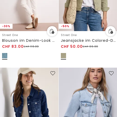
-30%
-50%
Street One
Street One
Blouson im Denim-Look mit Taschen
Jeansjacke im Colored-Denim-Look
CHF
83.00
CHF
50.00
CHF
119.00
CHF
99.90