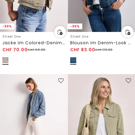
-30%
-30%
Street One
Street One
Jacke im Colored-Denim-Look mit Taschen
Blouson im Denim-Look mit Zipper
CHF
70.00
CHF
83.00
CHF
99.90
CHF
119.00