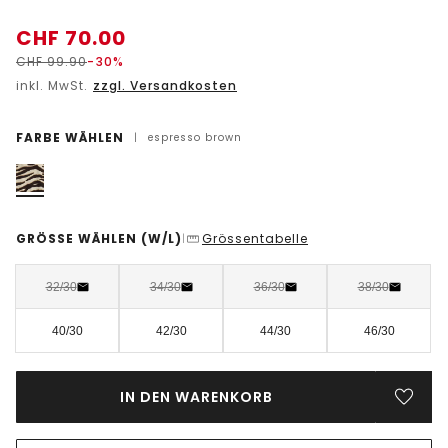
CHF
70.00
CHF
99.90
-30%
inkl. MwSt.
zzgl. Versandkosten
FARBE WÄHLEN
|
espresso brown
GRÖSSE WÄHLEN
(W/L)
Grössentabelle
|
32/30
34/30
36/30
38/30
40/30
42/30
44/30
46/30
IN DEN WARENKORB