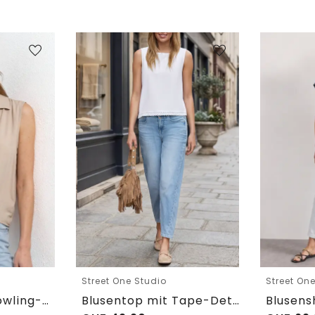
Street One Studio
Street On
Blusentop mit Bowling-Kragen und Knoten
Blusentop mit Tape-Detail am Saum