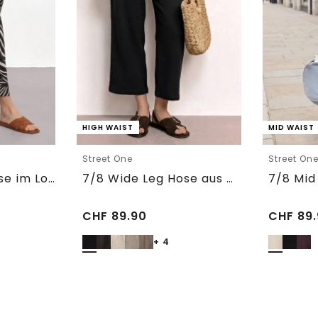
HIGH WAIST
MID WAIST
Street One
Street On
7/8 Wide Leg Hose im Loose Fit
7/8 Wide Leg Hose aus Musselin im Loose Fit
CHF
89.90
CHF
89.
+ 4