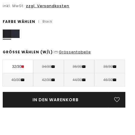
inkl. MwSt.
zzgl. Versandkosten
FARBE WÄHLEN
|
Black
GRÖSSE WÄHLEN
(W/L)
Grössentabelle
|
32/30
34/30
36/30
38/30
40/30
42/30
44/30
46/30
IN DEN WARENKORB