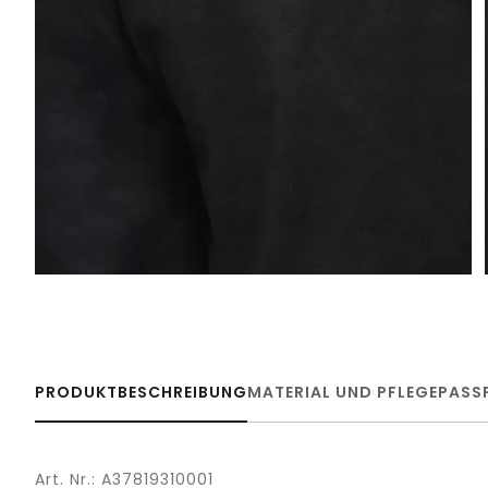
PRODUKTBESCHREIBUNG
MATERIAL UND PFLEGE
PASS
Art. Nr.: A37819310001