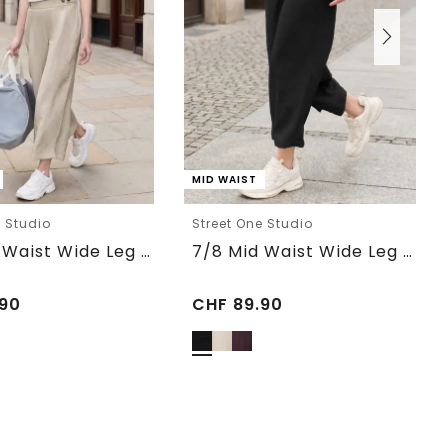
MID WAIST
e Studio
Street One Studio
7/8 Mid Waist Wide Leg Hose im Leinen-Look
7/8 Mid Waist Wide Leg Hose im Leinen-Look
90
CHF
89.90