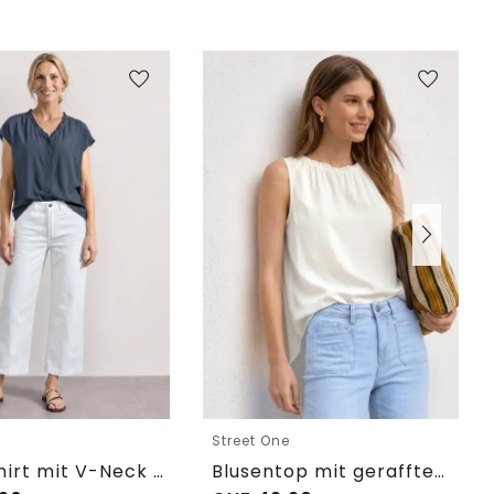
e
Street One
Blusenshirt mit V-Neck und Rüschen
Blusentop mit gerafftem Rundhals