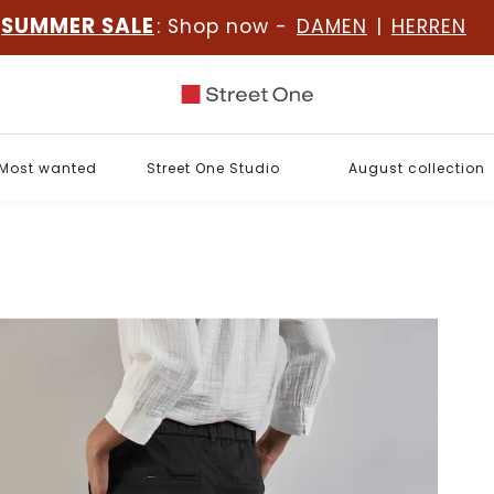
SUMMER SALE
: Shop now -
DAMEN
|
HERREN
Most wanted
Street One Studio
August collection
o