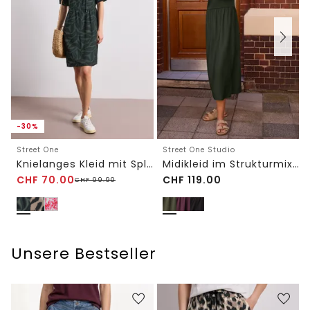
-30%
Street One
Street One Studio
Knielanges Kleid mit Split Neck und Print
Midikleid im Strukturmix mit Rundhals
CHF
70.00
CHF
119.00
CHF
99.90
Unsere Bestseller