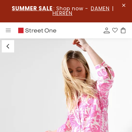
SUMMER SALE
: Shop now -
DAMEN
|
HERREN