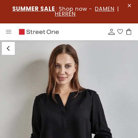
SUMMER SALE
: Shop now -
DAMEN
|
HERREN