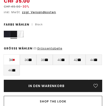
CHF
35.00
CHF
49.90
-30%
inkl. MwSt.
zzgl. Versandkosten
FARBE WÄHLEN
|
Black
GRÖSSE WÄHLEN
Grössentabelle
|
34
36
38
40
42
44
46
IN DEN WARENKORB
SHOP THE LOOK