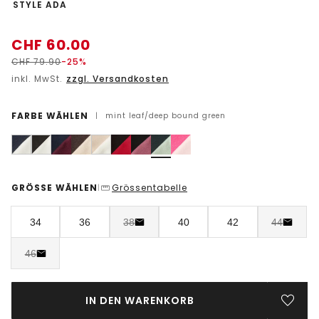
-
STYLE ADA
CHF
60.00
CHF
79.90
-25%
inkl. MwSt.
zzgl. Versandkosten
FARBE WÄHLEN
|
mint leaf/deep bound green
GRÖSSE WÄHLEN
Grössentabelle
|
34
36
38
40
42
44
46
IN DEN WARENKORB