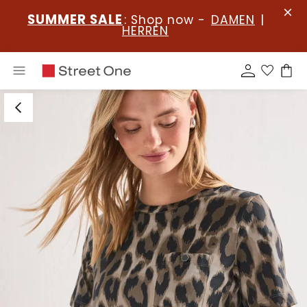
SUMMER SALE
: Shop now -
DAMEN
|
HERREN