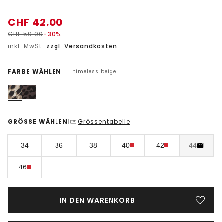
CHF
42.00
CHF
59.90
-30%
inkl. MwSt.
zzgl. Versandkosten
FARBE WÄHLEN
|
timeless beige
GRÖSSE WÄHLEN
Grössentabelle
|
34
36
38
40
42
44
46
IN DEN WARENKORB