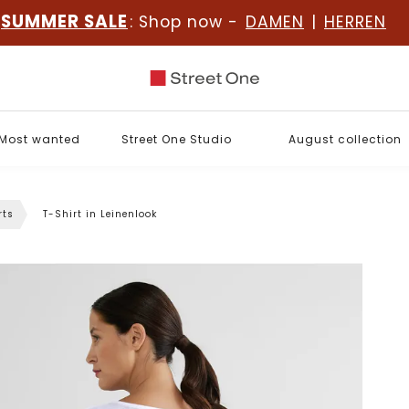
SUMMER SALE
: Shop now -
DAMEN
|
HERREN
Most wanted
Street One Studio
August collection
rts
T-Shirt in Leinenlook