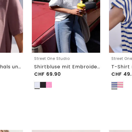
Street One Studio
Street On
T-Shirt mit Rundhals und Embroidery-Detail
Shirtbluse mit Embroidery-Front
CHF
69.90
CHF
49.