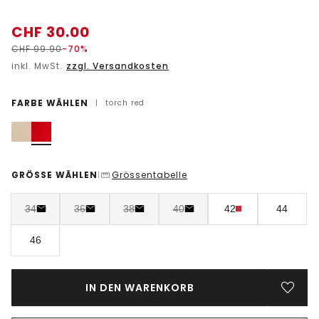
CHF
30.00
CHF
99.90
-70%
inkl. MwSt.
zzgl. Versandkosten
FARBE WÄHLEN
|
torch red
GRÖSSE WÄHLEN
Grössentabelle
|
34
36
38
40
42
44
46
IN DEN WARENKORB