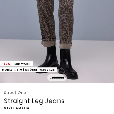
-50%
MID WAIST
MODEL: 1,81M | GRÖSSE: W26 / L28
Street One
Straight Leg Jeans
-
STYLE AMALIA