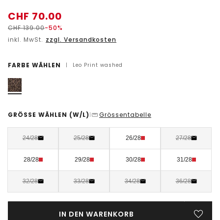
CHF
70.00
CHF
139.00
-50%
inkl. MwSt.
zzgl. Versandkosten
FARBE WÄHLEN
|
Leo Print washed
GRÖSSE WÄHLEN
(W/L)
Grössentabelle
|
24/28
25/28
26/28
27/28
28/28
29/28
30/28
31/28
32/28
33/28
34/28
36/28
IN DEN WARENKORB