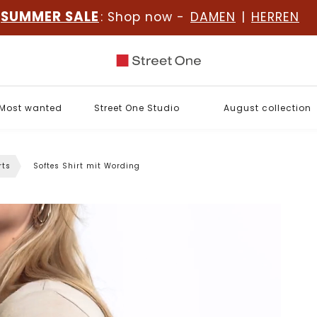
SUMMER SALE
: Shop now -
DAMEN
|
HERREN
Most wanted
Street One Studio
August collection
rts
Softes Shirt mit Wording