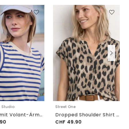
e Studio
Street One
T-Shirt mit Volant-Ärmeln und Print
Dropped Shoulder Shirt im Blusen-Look
90
CHF
49.90