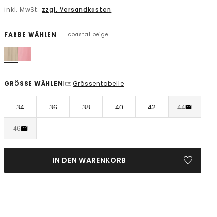
inkl. MwSt.
zzgl. Versandkosten
FARBE WÄHLEN
|
coastal beige
GRÖSSE WÄHLEN
Grössentabelle
|
34
36
38
40
42
44
46
IN DEN WARENKORB