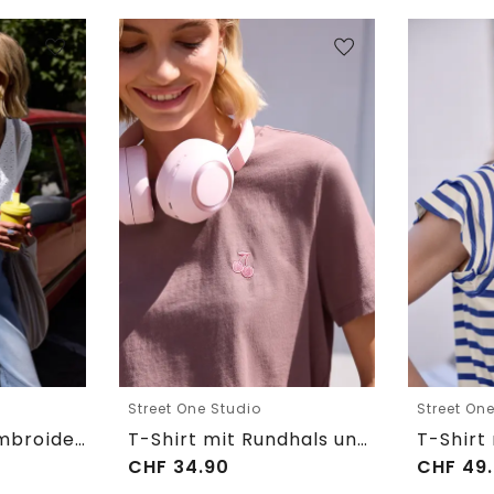
Street One Studio
Street On
Shirtbluse mit Embroidery-Front
T-Shirt mit Rundhals und Embroidery-Detail
CHF
34.90
CHF
49.