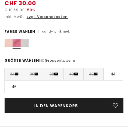
CHF
30.00
CHF
59.90
-50%
inkl. MwSt.
zzgl. Versandkosten
FARBE WÄHLEN
|
candy pink mel.
GRÖSSE WÄHLEN
Grössentabelle
|
34
36
38
40
42
44
46
IN DEN WARENKORB