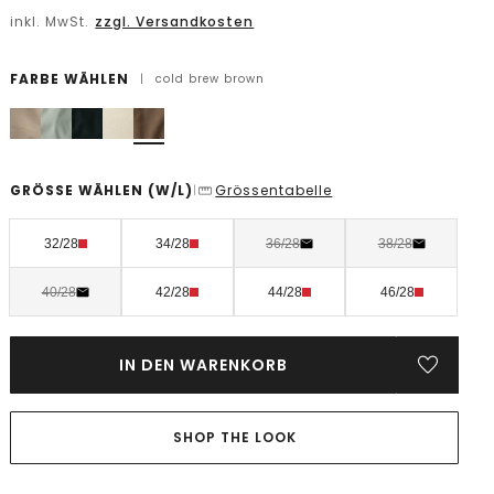
inkl. MwSt.
zzgl. Versandkosten
FARBE WÄHLEN
|
cold brew brown
GRÖSSE WÄHLEN
(W/L)
Grössentabelle
|
32/28
34/28
36/28
38/28
40/28
42/28
44/28
46/28
IN DEN WARENKORB
SHOP THE LOOK