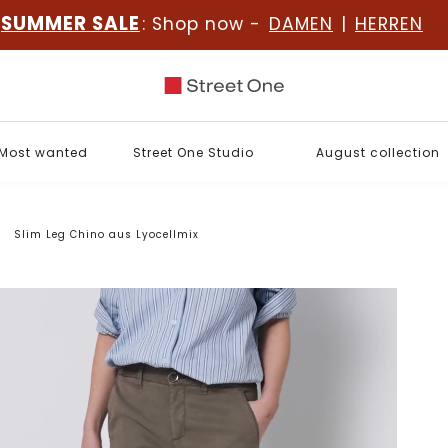
SUMMER SALE
: Shop now -
DAMEN
|
HERREN
Most wanted
Street One Studio
August collection
Slim Leg Chino aus Lyocellmix