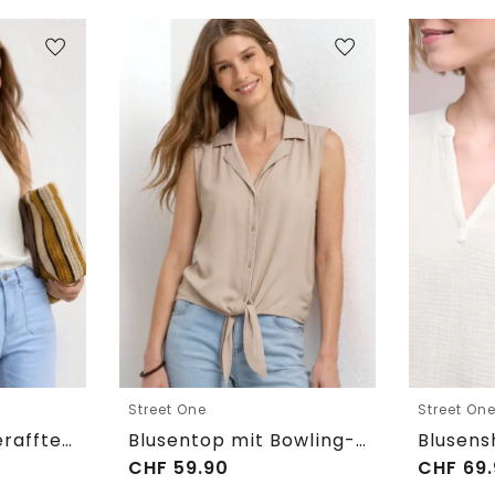
Street One
Street On
Blusentop mit gerafftem Rundhals
Blusentop mit Bowling-Kragen und Knoten
CHF
59.90
CHF
69.