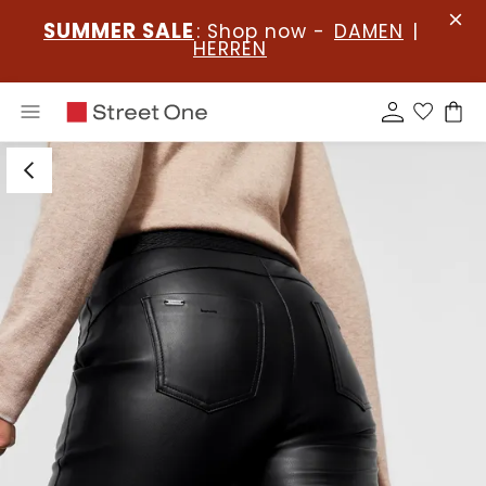
SUMMER SALE
: Shop now -
DAMEN
|
HERREN