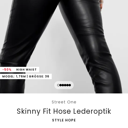
-50%
HIGH WAIST
MODEL: 1,76M | GRÖSSE: 36
Street One
Skinny Fit Hose Lederoptik
-
STYLE HOPE