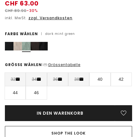
CHF
63.00
CHF
89.90
-30%
inkl. MwSt.
zzgl. Versandkosten
FARBE WÄHLEN
|
dark mint green
GRÖSSE WÄHLEN
Grössentabelle
|
32
34
36
38
40
42
44
46
IN DEN WARENKORB
SHOP THE LOOK