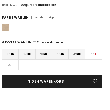
inkl. MwSt.
zzgl. Versandkosten
FARBE WÄHLEN
|
sanded beige
GRÖSSE WÄHLEN
Grössentabelle
|
34
36
38
40
42
44
46
IN DEN WARENKORB