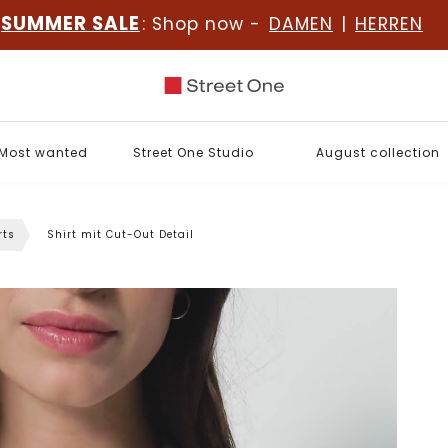
SUMMER SALE
: Shop now -
DAMEN
|
HERREN
Most wanted
Street One Studio
August collection
rts
Shirt mit Cut-Out Detail