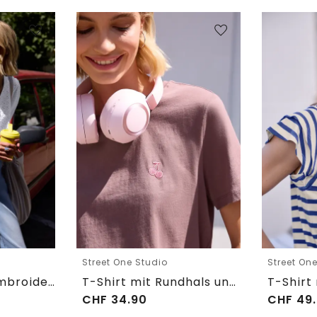
Street One Studio
Street On
Shirtbluse mit Embroidery-Front
T-Shirt mit Rundhals und Embroidery-Detail
CHF
34.90
CHF
49.