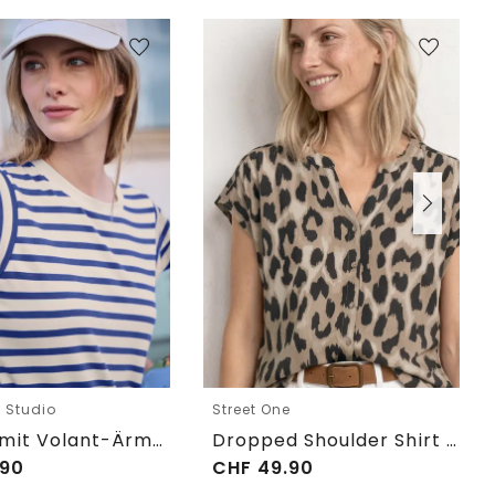
e Studio
Street One
T-Shirt mit Volant-Ärmeln und Print
Dropped Shoulder Shirt im Blusen-Look
90
CHF
49.90