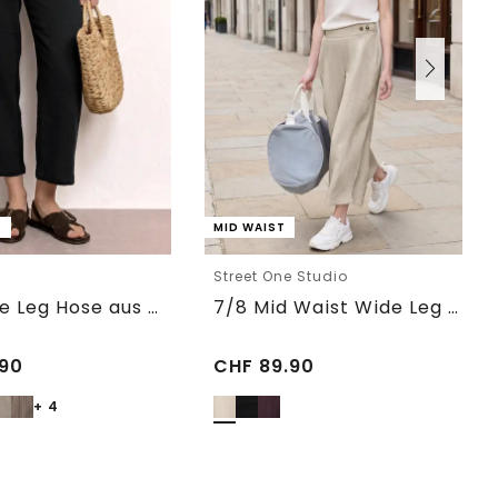
T
MID WAIST
e
Street One Studio
7/8 Wide Leg Hose aus Musselin im Loose Fit
7/8 Mid Waist Wide Leg Hose im Leinen-Look
90
CHF
89.90
+ 4