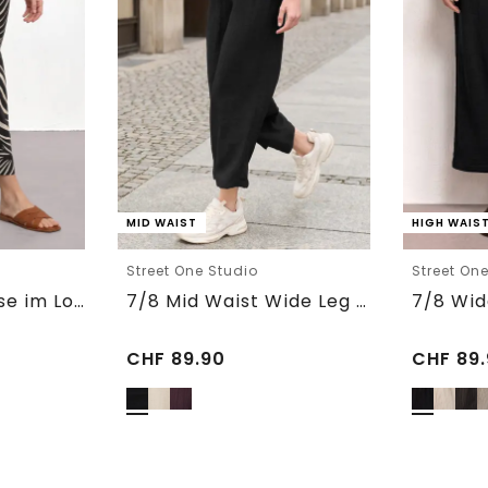
MID WAIST
HIGH WAIS
Street One Studio
Street On
7/8 Wide Leg Hose im Loose Fit
7/8 Mid Waist Wide Leg Hose im Leinen-Look
CHF
89.90
CHF
89.