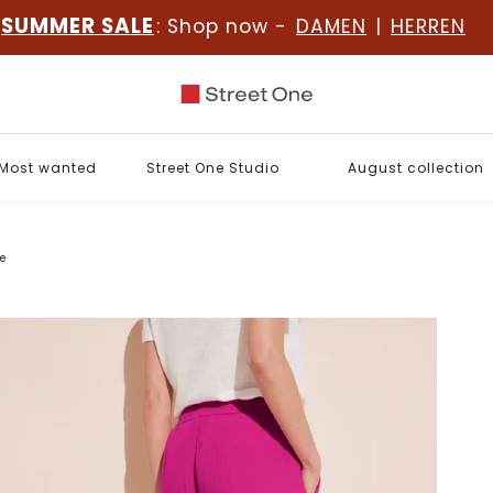
SUMMER SALE
: Shop now -
DAMEN
|
HERREN
Most wanted
Street One Studio
August collection
e