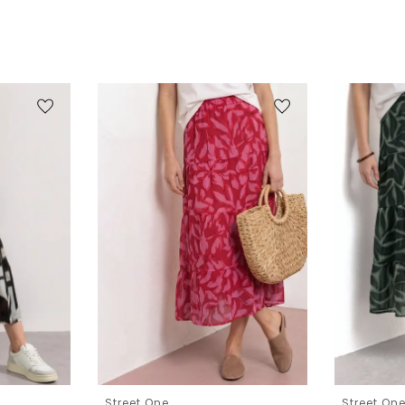
Street One
Street On