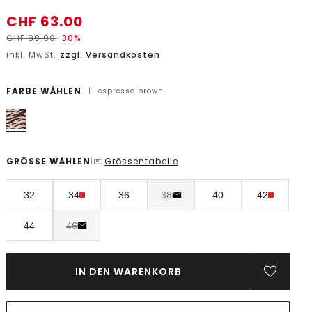
CHF
63.00
CHF
89.90
-30%
inkl. MwSt.
zzgl. Versandkosten
FARBE WÄHLEN
|
espresso brown
GRÖSSE WÄHLEN
Grössentabelle
|
32
34
36
38
40
42
44
46
IN DEN WARENKORB