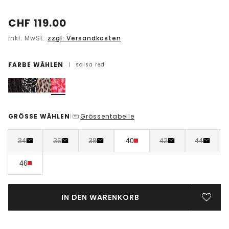
CHF
119.00
inkl. MwSt.
zzgl. Versandkosten
FARBE WÄHLEN
|
salsa red
GRÖSSE WÄHLEN
Grössentabelle
|
34
36
38
40
42
44
46
IN DEN WARENKORB