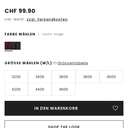
CHF
99.90
inkl. MwSt.
zzgl. Versandkosten
FARBE WÄHLEN
|
rustic rouge
GRÖSSE WÄHLEN
(W/L)
Grössentabelle
|
32/26
34/26
36/26
38/26
40/26
42/26
44/26
46/26
IN DEN WARENKORB
SHOP THE LOOK