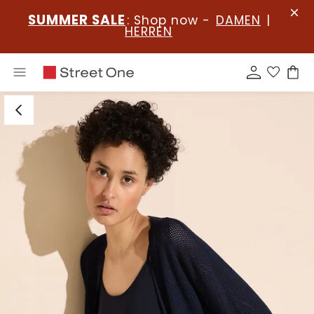
SUMMER SALE
: Shop now -
DAMEN
|
HERREN