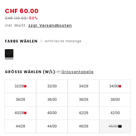
CHF
60.00
CHF
119.00
-50%
inkl. MwSt.
zzgl. Versandkosten
FARBE WÄHLEN
|
anthracite melange
GRÖSSE WÄHLEN
(W/L)
Grössentabelle
|
32/28
32/30
34/28
34/30
36/28
36/30
38/28
38/30
40/28
40/30
42/28
42/30
44/28
44/30
46/28
46/30