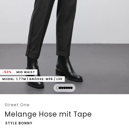
-50%
MID WAIST
MODEL: 1,77M | GRÖSSE: W36 / L30
Street One
Melange Hose mit Tape
-
STYLE BONNY