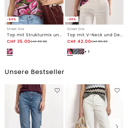
-50%
-30%
Street One
Street One
Top mit Strukturmix und Crochet-Details
Top mit V-Neck und Deko-Detail
CHF
35.00
CHF
42.00
CHF
69.90
CHF
59.90
+ 1
Unsere Bestseller