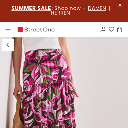
SUMMER SALE
: Shop now -
DAMEN
|
HERREN