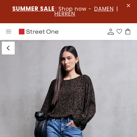
SUMMER SALE
: Shop now -
DAMEN
|
HERREN