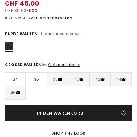
CHF
45.00
CHF
89.90
-50%
inkl. MwSt.
zzgl. Versandkosten
FARBE WÄHLEN
|
dark auburn brown
GRÖSSE WÄHLEN
Grössentabelle
|
34
36
38
40
42
44
46
IN DEN WARENKORB
SHOP THE LOOK