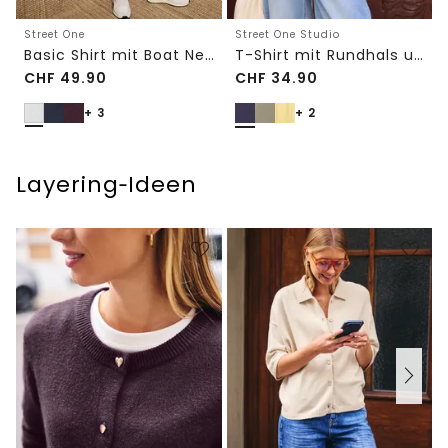
Street One
Street One Studio
Basic Shirt mit Boat Neck und Elastikbund
T-Shirt mit Rundhals und Embroidery-Detail
CHF
49.90
CHF
34.90
+ 3
+ 2
Layering‑Ideen