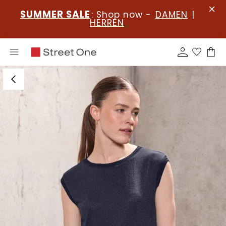
SUMMER SALE
: Shop now -
DAMEN
|
HERREN