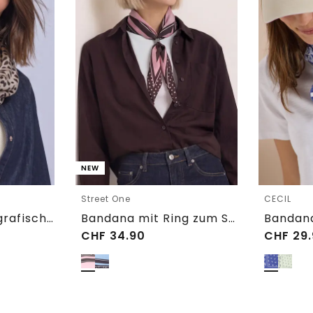
NEW
Street One
CECIL
Loop-Schal mit grafischem Muster
Bandana mit Ring zum Stylen
CHF
34.90
CHF
29.