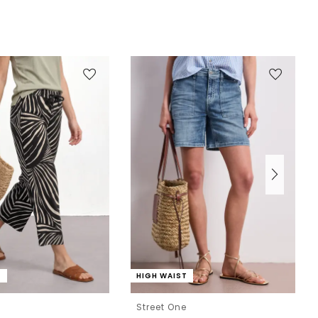
T
HIGH WAIST
e
Street One