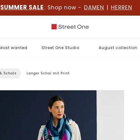
SUMMER SALE
: Shop now -
DAMEN
|
HERREN
Most wanted
Street One Studio
August collection
 & Schals
Langer Schal mit Print