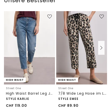
Unsere Bestseller
HIGH WAIST
HIGH WAIST
Street One
Street One
High Waist Barrel Leg Jeans im Loose Fit
7/8 Wide Leg Hose im Loose Fit mit Print
STYLE KARLIE
STYLE EMEE
CHF
119.00
CHF
89.90