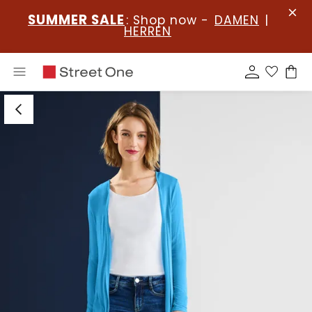
SUMMER SALE
: Shop now -
DAMEN
|
HERREN