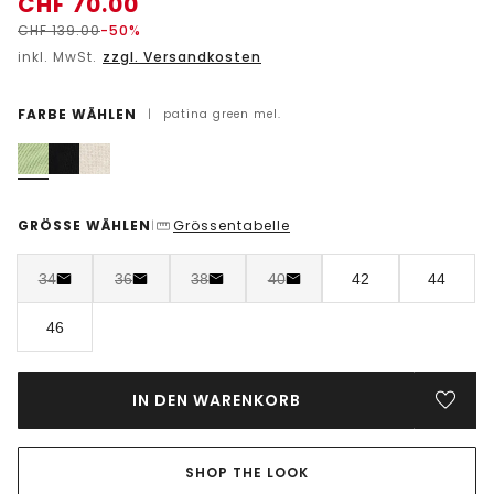
CHF
70.00
CHF
139.00
-50%
inkl. MwSt.
zzgl. Versandkosten
FARBE WÄHLEN
|
patina green mel.
GRÖSSE WÄHLEN
Grössentabelle
|
34
36
38
40
42
44
46
IN DEN WARENKORB
SHOP THE LOOK