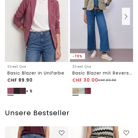
-70%
Street One
Street One
Basic Blazer in Unifarbe
Basic Blazer mit Reverskragen
CHF
89.90
CHF
30.00
CHF
99.90
+ 5
Unsere Bestseller