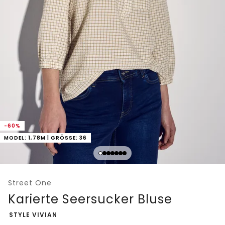
-60%
MODEL: 1,78M | GRÖSSE: 36
Street One
Karierte Seersucker Bluse
-
STYLE VIVIAN