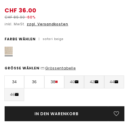
CHF
36.00
CHF
89.90
-60%
inkl. MwSt.
zzgl. Versandkosten
FARBE WÄHLEN
|
safari beige
GRÖSSE WÄHLEN
Grössentabelle
|
34
36
38
40
42
44
46
IN DEN WARENKORB