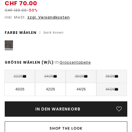
CHF
70.00
CHF
139.00
-50%
inkl. MwSt.
zzgl. Versandkosten
FARBE WÄHLEN
|
bark brown
GRÖSSE WÄHLEN
(W/L)
Grössentabelle
|
32/26
34/26
36/26
38/26
40/26
42/26
44/26
46/26
IN DEN WARENKORB
SHOP THE LOOK