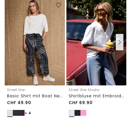
Street One
Street One Studio
Basic Shirt mit Boat Neck und Elastikbund
Shirtbluse mit Embroidery-Front
CHF
49.90
CHF
69.90
+ 4