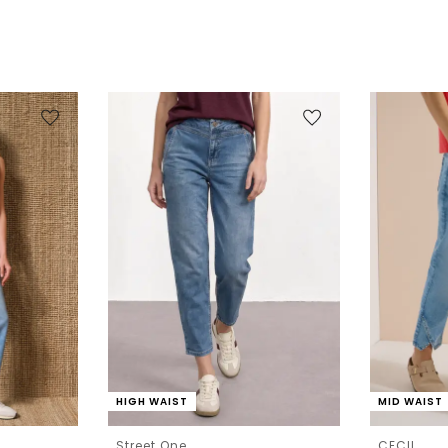
HIGH WAIST
MID WAIST
Street One
CECIL