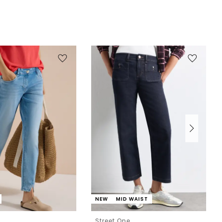
NEW
MID WAIST
Street One