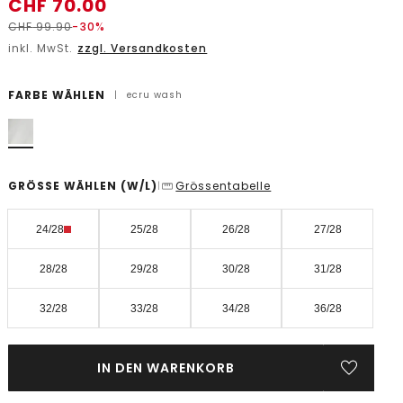
CHF
70.00
CHF
99.90
-30%
inkl. MwSt.
zzgl. Versandkosten
FARBE WÄHLEN
|
ecru wash
GRÖSSE WÄHLEN
(W/L)
Grössentabelle
|
24/28
25/28
26/28
27/28
28/28
29/28
30/28
31/28
32/28
33/28
34/28
36/28
IN DEN WARENKORB