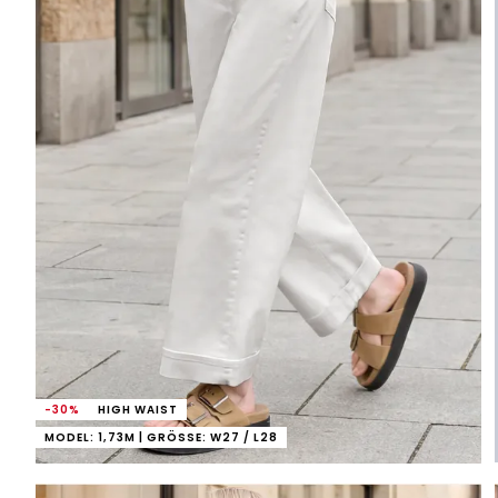
-30%
HIGH WAIST
MODEL: 1,73M | GRÖSSE: W27 / L28