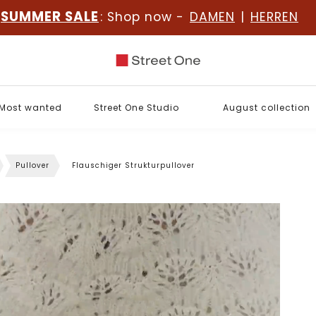
SUMMER SALE
: Shop now -
DAMEN
|
HERREN
Most wanted
Street One Studio
August collection
Pullover
Flauschiger Strukturpullover