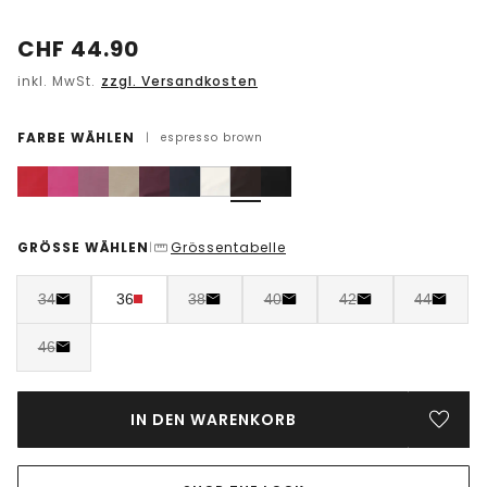
CHF
44.90
inkl. MwSt.
zzgl. Versandkosten
FARBE WÄHLEN
|
espresso brown
GRÖSSE WÄHLEN
Grössentabelle
|
34
36
38
40
42
44
46
IN DEN WARENKORB