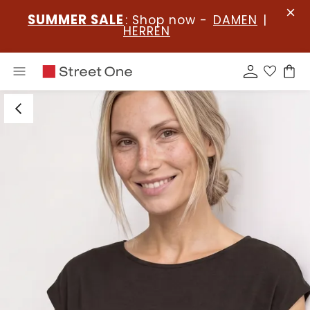
SUMMER SALE
: Shop now -
DAMEN
|
HERREN