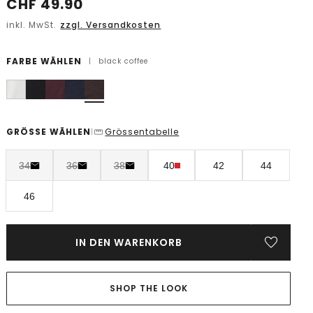
CHF
49.90
inkl. MwSt.
zzgl. Versandkosten
FARBE WÄHLEN
|
black coffee
GRÖSSE WÄHLEN
Grössentabelle
|
34
36
38
40
42
44
46
IN DEN WARENKORB
SHOP THE LOOK