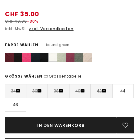
CHF
35.00
CHF
49.90
-30%
inkl. MwSt.
zzgl. Versandkosten
FARBE WÄHLEN
|
bound green
GRÖSSE WÄHLEN
Grössentabelle
|
34
36
38
40
42
44
46
IN DEN WARENKORB