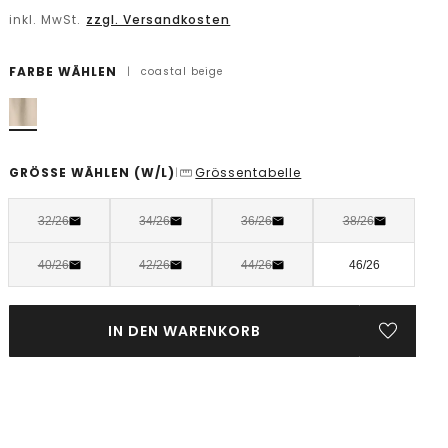
inkl. MwSt.
zzgl. Versandkosten
FARBE WÄHLEN
|
coastal beige
GRÖSSE WÄHLEN
(W/L)
Grössentabelle
|
32/26
34/26
36/26
38/26
40/26
42/26
44/26
46/26
IN DEN WARENKORB