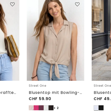
Street One
Street On
Blusentop mit gerafftem Rundhals
Blusentop mit Bowling-Kragen und Knoten
CHF
59.90
CHF
49.
+ 2