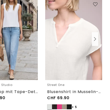
e Studio
Street One
Blusentop mit Tape-Detail am Saum
Blusenshirt in Musselin-Qualität
90
CHF
69.90
+ 5