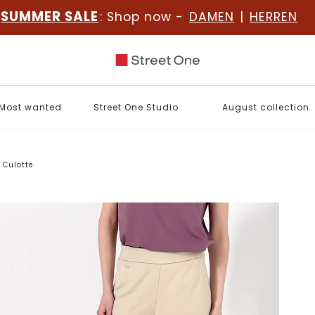
SUMMER SALE
: Shop now -
DAMEN
|
HERREN
Most wanted
Street One Studio
August collection
Culotte