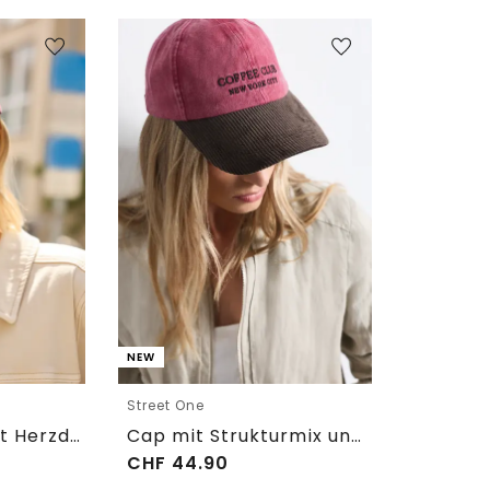
NEW
Street One
Cap aus Cord mit Herzdetail
Cap mit Strukturmix und Slogan
CHF
44.90