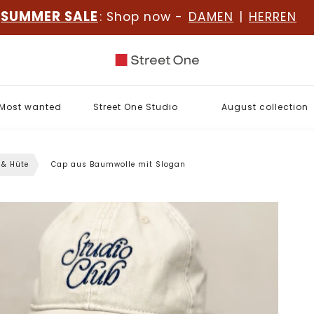
SUMMER SALE
: Shop now -
DAMEN
|
HERREN
Most wanted
Street One Studio
August collection
 & Hüte
Cap aus Baumwolle mit Slogan