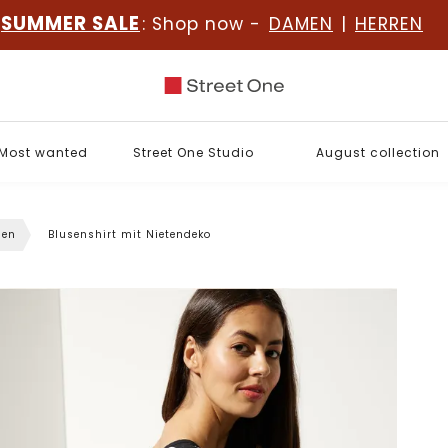
SUMMER SALE
: Shop now -
DAMEN
|
HERREN
Most wanted
Street One Studio
August collection
sen
Blusenshirt mit Nietendeko