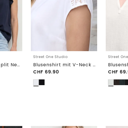
Street One Studio
Street On
Blusenshirt mit Split Neck und Volant-Ärmeln
Blusenshirt mit V-Neck und Spitze
CHF
69.90
CHF
69.