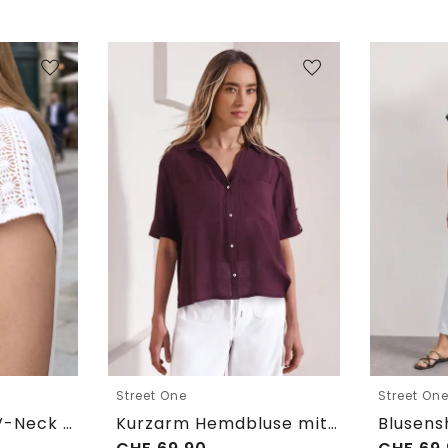
Street One
Street On
Blusenshirt mit V-Neck und Spitze
Kurzarm Hemdbluse mit Turn-Up-Details