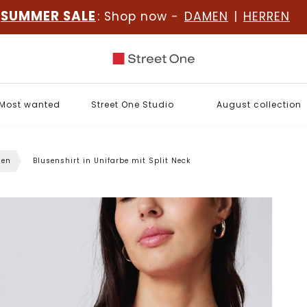
SUMMER SALE
: Shop now -
DAMEN
|
HERREN
Most wanted
Street One Studio
August collection
sen
Blusenshirt in Unifarbe mit Split Neck