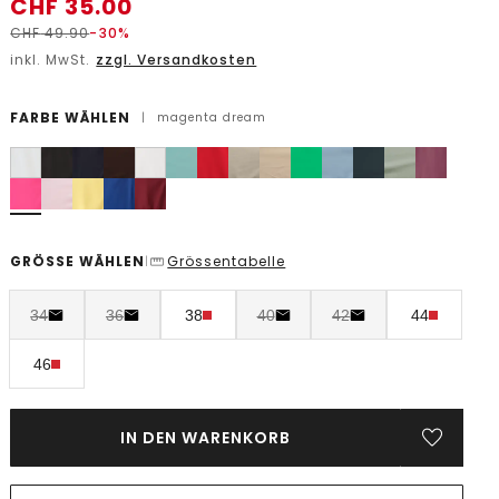
CHF
35.00
CHF
49.90
-30%
inkl. MwSt.
zzgl. Versandkosten
FARBE WÄHLEN
|
magenta dream
GRÖSSE WÄHLEN
Grössentabelle
|
34
36
38
40
42
44
46
IN DEN WARENKORB