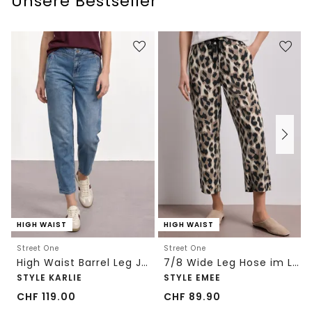
Unsere Bestseller
HIGH WAIST
HIGH WAIST
Street One
Street One
High Waist Barrel Leg Jeans im Loose Fit
7/8 Wide Leg Hose im Loose Fit mit Print
STYLE KARLIE
STYLE EMEE
CHF
119.00
CHF
89.90