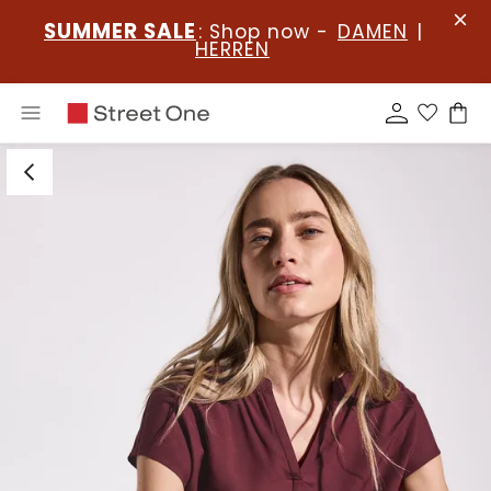
SUMMER SALE
: Shop now -
DAMEN
|
HERREN