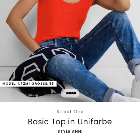
MODEL: 1,72M | GRÖSSE: 36
Street One
Basic Top in Unifarbe
-
STYLE ANNI