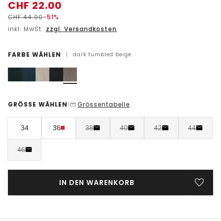
CHF
22.00
CHF
44.90
-51%
inkl. MwSt.
zzgl. Versandkosten
FARBE WÄHLEN
|
dark tumbled beige
GRÖSSE WÄHLEN
Grössentabelle
|
34
36
38
40
42
44
46
IN DEN WARENKORB