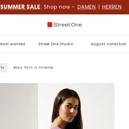
SUMMER SALE
: Shop now -
DAMEN
|
HERREN
Most wanted
Street One Studio
August collection
rts
Basic Shirt in Unifarbe