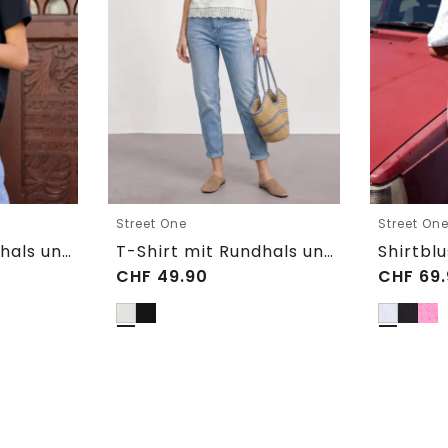
Street One
Street On
T-Shirt mit Rundhals und Embroidery-Detail
T-Shirt mit Rundhals und Spitze
CHF
49.90
CHF
69.