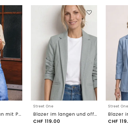
Street One
Street On
Kurzarm Cardigan mit Polokragen
Blazer im langen und offenen Schnitt
CHF
119.00
CHF
119